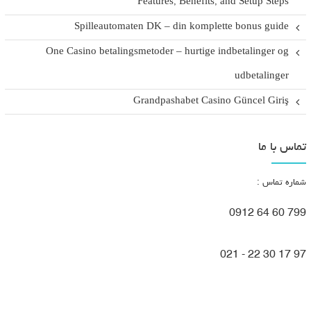
Features, Benefits, and Setup Steps
Spilleautomaten DK – din komplette bonus guide
One Casino betalingsmetoder – hurtige indbetalinger og
udbetalinger
Grandpashabet Casino Güncel Giriş
تماس با ما
شماره تماس :
799 60 64 0912
97 17 30 22 - 021