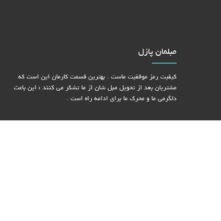
مبلمان پازل
کیفیت رمز موفقیت ماست . بهترین قسمت کارمان این است که
مشتریان بعد از تحویل مبل شان از ما تشکر می کنند ؛ این باعث
دلگرمی ما و محرک ما برای ادامه راه است .
طراحی و بهینه سازی وب سایت توسط
پازل وب
صفحه نخست
تولید مبل