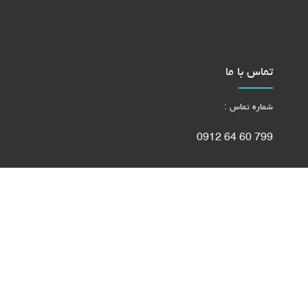
تماس با ما
شماره تماس :
799 60 64 0912
97 17 30 22 - 021
تعمیر مبل
میز جلومبلی و عسلی
پارچه مبلی
رنگ کاری مبل
گال