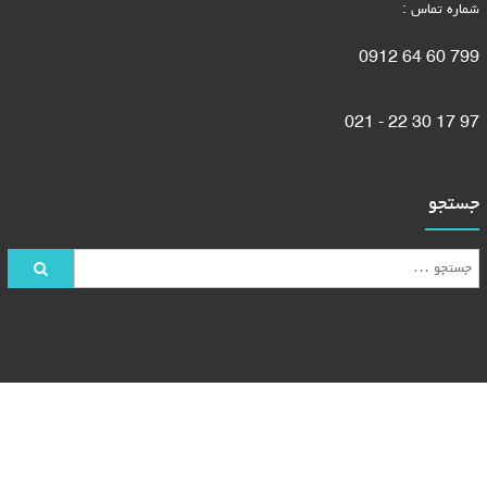
شماره تماس :
799 60 64 0912
97 17 30 22 - 021
جستجو
طراحی و بهینه سازی وب سایت توسط
پازل وب
صفحه نخست
تولید مبل
تعمیر مبل
میز جلومبلی و عسلی
پارچه مبلی
رنگ کاری مبل
گالری تصاویر