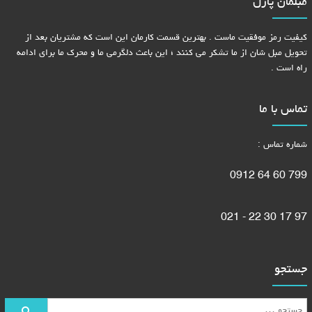
مبلمان پازل
کیفیت رمز موفقیت ماست . بهترین قسمت کارمان این است که مشتریان بعد از
تحویل مبل شان از ما تشکر می کنند ؛ این باعث دلگرمی ما و محرک ما برای ادامه
راه است .
تماس با ما
شماره تماس :
799 60 64 0912
97 17 30 22 - 021
جستجو