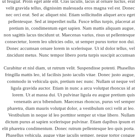
ut feugiat. Proin eget ante elit. Cras iaculis, lacus at ornare luctus, erat
velit gravida tellus, dignissim malesuada eros magna vel est. Donec
nec orci erat. Sed ac aliquet nisi. Etiam sollicitudin aliquet arcu eget
pellentesque. Sed at imperdiet nulla. Fusce tellus turpis, placerat at
pretium in, condimentum eget sapien. Nam mattis aliquam augue,
non sagittis lacus tincidunt ut. Maecenas varius, risus ut pellentesque
consectetur, lorem leo ultricies odio, ut semper purus tortor non dui.
Donec accumsan ornare lorem in scelerisque. Ut id dolor tellus, vel
tincidunt metus. Nunc tempor libero porta turpis suscipit accumsan.
Curabitur et nisl diam, ut rutrum velit. Suspendisse potenti. Phasellus
fringilla mattis leo, id facilisis justo iaculis vitae. Donec justo augue,
commodo in vehicula quis, pretium nec nunc. Nullam ut neque vel
ligula gravida auctor. Etiam in nunc a arcu volutpat rhoncus id at
lorem. Ut at massa dui. Ut pulvinar ligula eu augue pretium quis
venenatis arcu bibendum. Maecenas rhoncus, purus vel semper
pharetra, diam mauris volutpat dolor, a vestibulum orci velit at leo.
Vestibulum in neque id leo porttitor semper ut vitae libero. Nullam
dictum purus at sapien scelerisque pulvinar. Etiam dapibus ipsum et
elit pharetra condimentum. Donec rutrum pellentesque leo quis porta.
Phasellus vehicula, augue vitae iaculis semper, neque tortor congue