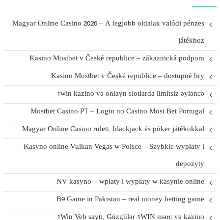
Magyar Online Casino 2026 – A legjobb oldalak valódi pénzes
játékhoz
Kasino Mostbet v České republice – zákaznická podpora
Kasino Mostbet v České republice – dostupné hry
1win kazino və onlayn slotlarda limitsiz əyləncə
Mostbet Casino PT – Login no Casino Most Bet Portugal
Magyar Online Casino rulett, blackjack és póker játékokkal
Kasyno online Vulkan Vegas w Polsce – Szybkie wypłaty i
depozyty
NV kasyno – wpłaty i wypłaty w kasynie online
B9 Game in Pakistan – real money betting game
1Win Veb saytı, Güzgülər 1WIN mərc və kazino