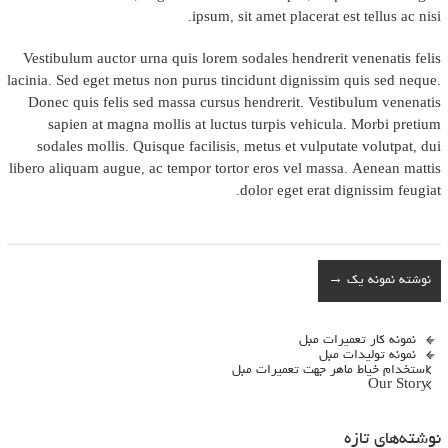
ipsum, sit amet placerat est tellus ac nisi.
Vestibulum auctor urna quis lorem sodales hendrerit venenatis felis
lacinia. Sed eget metus non purus tincidunt dignissim quis sed neque.
Donec quis felis sed massa cursus hendrerit. Vestibulum venenatis
sapien at magna mollis at luctus turpis vehicula. Morbi pretium
sodales mollis. Quisque facilisis, metus et vulputate volutpat, dui
libero aliquam augue, ac tempor tortor eros vel massa. Aenean mattis
dolor eget erat dignissim feugiat.
نوشته نمونه یک
→
نمونه کار تعمیرات مبل
نمونه تولیدات مبل
استخدام خیاط ماهر جهت تعمیرات مبل
Our Story
نوشته‌های تازه